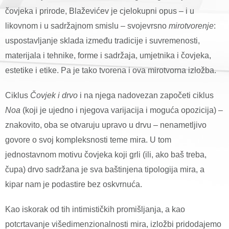
čovjeka i prirode, Blaževićev je cjelokupni opus – i u
likovnom i u sadržajnom smislu – svojevrsno
mirotvorenje
:
uspostavljanje sklada između tradicije i suvremenosti,
materijala i tehnike, forme i sadržaja, umjetnika i čovjeka,
estetike i etike. Pa je tako tvorena i ova mirotvorna izložba.
Ciklus
Čovjek i drvo
i na njega nadovezan započeti ciklus
Noa
(koji je ujedno i njegova varijacija i moguća opozicija) –
znakovito, oba se otvaruju upravo u drvu – nenametljivo
govore o svoj kompleksnosti teme mira. U tom
jednostavnom motivu čovjeka koji grli (ili, ako baš treba,
čupa) drvo sadržana je sva baštinjena tipologija mira, a
kipar nam je podastire bez oskvrnuća.
Kao iskorak od tih intimističkih promišljanja, a kao
potcrtavanje višedimenzionalnosti mira, izložbi pridodajemo