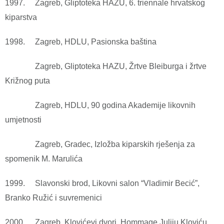
1997. Zagreb, Gliptoteka HAZU, 6. triennale hrvatskog
kiparstva
1998. Zagreb, HDLU, Pasionska baština
Zagreb, Gliptoteka HAZU, Žrtve Bleiburga i žrtve
Križnog puta
Zagreb, HDLU, 90 godina Akademije likovnih
umjetnosti
Zagreb, Gradec, Izložba kiparskih rješenja za
spomenik M. Marulića
1999. Slavonski brod, Likovni salon “Vladimir Becić”,
Branko Ružić i suvremenici
2000. Zagreb, Klovićevi dvori, Hommage Juliju Kloviću