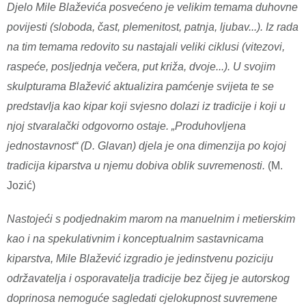
Djelo Mile Blaževića posvećeno je velikim temama duhovne
povijesti (sloboda, čast, plemenitost, patnja, ljubav...). Iz rada
na tim temama redovito su nastajali veliki ciklusi (vitezovi,
raspeće, posljednja večera, put križa, dvoje...). U svojim
skulpturama Blažević aktualizira pamćenje svijeta te se
predstavlja kao kipar koji svjesno dolazi iz tradicije i koji u
njoj stvaralački odgovorno ostaje. „Produhovljena
jednostavnost“ (D. Glavan) djela je ona dimenzija po kojoj
tradicija kiparstva u njemu dobiva oblik suvremenosti.
(M.
Jozić)
Nastojeći s podjednakim marom na manuelnim i metierskim
kao i na spekulativnim i konceptualnim sastavnicama
kiparstva, Mile Blažević izgradio je jedinstvenu poziciju
održavatelja i osporavatelja tradicije bez čijeg je autorskog
doprinosa nemoguće sagledati cjelokupnost suvremene