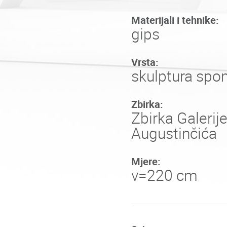
Materijali i tehnike:
gips
Vrsta:
skulptura spo
Zbirka:
Zbirka Galerij
Augustinčića
Mjere:
v=220 cm