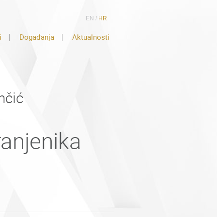
EN
/
HR
i
Događanja
Aktualnosti
nčić
anjenika