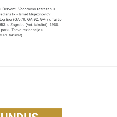
 u Derventi. Vodoravno razrezan u
edišnji lik - Ismet Mujezinović?.
tog tipa (GA-78, GA-92, GA-7). Taj tip
953. u Zagrebu (Vet. fakultet), 1966.
 parku Titove rezidencije u
ed. fakultet).