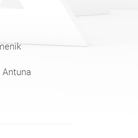
menik
e Antuna