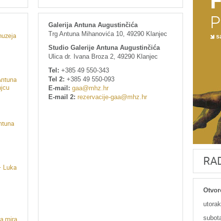
P
Galerija Antuna Augustinčića
Trg Antuna Mihanovića 10, 49290 Klanjec
muzeja
sa
Studio Galerije Antuna Augustinčića
Ulica dr. Ivana Broza 2, 49290 Klanjec
Tel:
+385 49 550-343
Tel 2:
+385 49 550-093
Antuna
njcu
E-mail:
gaa@mhz.hr
E-mail 2:
rezervacije-gaa@mhz.hr
Antuna
RA
– Luka
Otvor
utorak
subota
a mira