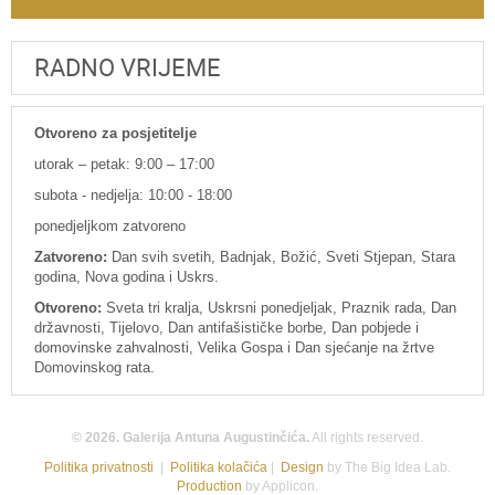
RADNO VRIJEME
Otvoreno za posjetitelje
utorak – petak: 9:00 – 17:00
subota - nedjelja: 10:00 - 18:00
ponedjeljkom zatvoreno
Zatvoreno:
Dan svih svetih, Badnjak, Božić, Sveti Stjepan, Stara
godina, Nova godina i Uskrs.
Otvoreno:
Sveta tri kralja, Uskrsni ponedjeljak, Praznik rada, Dan
državnosti, Tijelovo, Dan antifašističke borbe, Dan pobjede i
domovinske zahvalnosti, Velika Gospa i Dan sjećanje na žrtve
Domovinskog rata.
© 2026. Galerija Antuna Augustinčića.
All rights reserved.
Politika privatnosti
|
Politika kolačića
|
Design
by The Big Idea Lab.
Production
by Applicon.