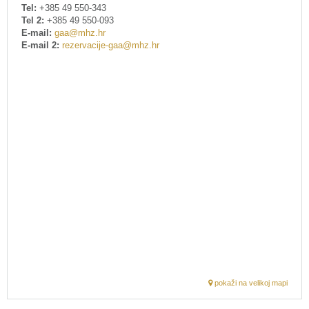
Tel:
+385 49 550-343
Tel 2:
+385 49 550-093
E-mail:
gaa@mhz.hr
E-mail 2:
rezervacije-gaa@mhz.hr
pokaži na velikoj mapi