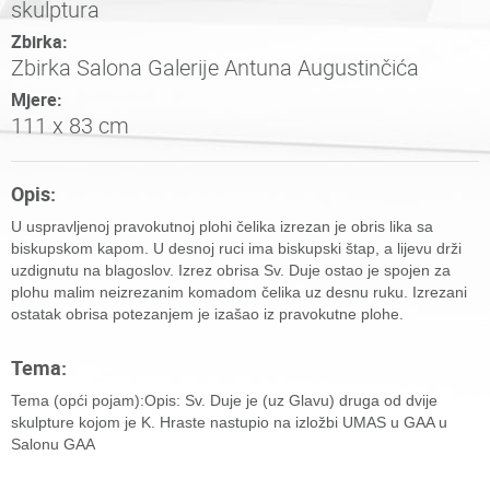
skulptura
Zbirka:
Zbirka Salona Galerije Antuna Augustinčića
Mjere:
111 x 83 cm
Opis:
U uspravljenoj pravokutnoj plohi čelika izrezan je obris lika sa
biskupskom kapom. U desnoj ruci ima biskupski štap, a lijevu drži
uzdignutu na blagoslov. Izrez obrisa Sv. Duje ostao je spojen za
plohu malim neizrezanim komadom čelika uz desnu ruku. Izrezani
ostatak obrisa potezanjem je izašao iz pravokutne plohe.
Tema:
Tema (opći pojam):Opis: Sv. Duje je (uz Glavu) druga od dvije
skulpture kojom je K. Hraste nastupio na izložbi UMAS u GAA u
Salonu GAA