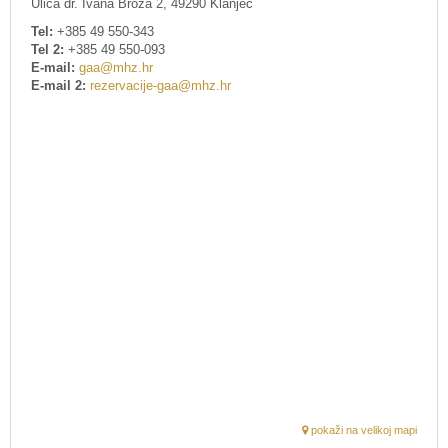
Ulica dr. Ivana Broza 2, 49290 Klanjec
Tel:
+385 49 550-343
Tel 2:
+385 49 550-093
E-mail:
gaa@mhz.hr
E-mail 2:
rezervacije-gaa@mhz.hr
pokaži na velikoj mapi