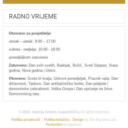
RADNO VRIJEME
Otvoreno za posjetitelje
utorak – petak: 9:00 – 17:00
subota - nedjelja: 10:00 - 18:00
ponedjeljkom zatvoreno
Zatvoreno:
Dan svih svetih, Badnjak, Božić, Sveti Stjepan, Stara
godina, Nova godina i Uskrs.
Otvoreno:
Sveta tri kralja, Uskrsni ponedjeljak, Praznik rada, Dan
državnosti, Tijelovo, Dan antifašističke borbe, Dan pobjede i
domovinske zahvalnosti, Velika Gospa i Dan sjećanje na žrtve
Domovinskog rata.
© 2026. Galerija Antuna Augustinčića.
All rights reserved.
Politika privatnosti
|
Politika kolačića
|
Design
by The Big Idea Lab.
Production
by Applicon.