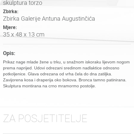
skulptura torzo
Zbirka:
Zbirka Galerije Antuna Augustinčića
Mjere:
35 x 48 x 13 cm
Opis:
Prikaz nage mlade žene u trku, u snažnom iskoraku lijevom nogom
prema naprijed. Udovi odrezani sredinom nadlaktice odnosno
potkoljenice. Glava odrezana od vrha čela do dna zatiljka.
Zavijorena kosa i draperija oko bokova. Bronca tamno patinirana.
Skulptura montirana na crno mramormo postolje.
ZA POSJETITELJE