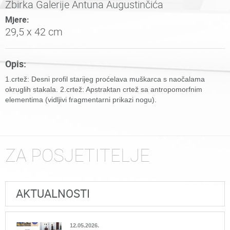
Zbirka Galerije Antuna Augustinčića
Mjere:
29,5 x 42 cm
Opis:
1.crtež: Desni profil starijeg proćelava muškarca s naočalama
okruglih stakala. 2.crtež: Apstraktan crtež sa antropomorfnim
elementima (vidljivi fragmentarni prikazi nogu).
ZA POSJETITELJE
AKTUALNOSTI
12.05.2026.