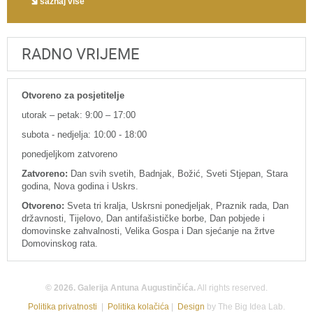
saznaj više
RADNO VRIJEME
Otvoreno za posjetitelje
utorak – petak: 9:00 – 17:00
subota - nedjelja: 10:00 - 18:00
ponedjeljkom zatvoreno
Zatvoreno:
Dan svih svetih, Badnjak, Božić, Sveti Stjepan, Stara
godina, Nova godina i Uskrs.
Otvoreno:
Sveta tri kralja, Uskrsni ponedjeljak, Praznik rada, Dan
državnosti, Tijelovo, Dan antifašističke borbe, Dan pobjede i
domovinske zahvalnosti, Velika Gospa i Dan sjećanje na žrtve
Domovinskog rata.
© 2026. Galerija Antuna Augustinčića.
All rights reserved.
Politika privatnosti
|
Politika kolačića
|
Design
by The Big Idea Lab.