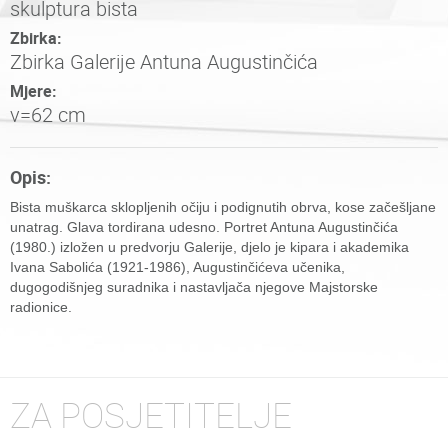
skulptura bista
Zbirka:
Zbirka Galerije Antuna Augustinčića
Mjere:
v=62 cm
Opis:
Bista muškarca sklopljenih očiju i podignutih obrva, kose začešljane
unatrag. Glava tordirana udesno. Portret Antuna Augustinčića
(1980.) izložen u predvorju Galerije, djelo je kipara i akademika
Ivana Sabolića (1921-1986), Augustinčićeva učenika,
dugogodišnjeg suradnika i nastavljača njegove Majstorske
radionice.
ZA POSJETITELJE