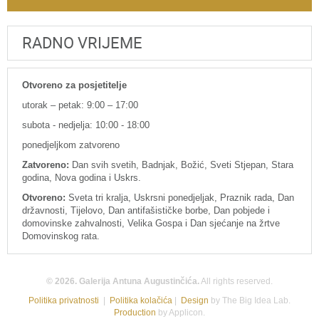
RADNO VRIJEME
Otvoreno za posjetitelje
utorak – petak: 9:00 – 17:00
subota - nedjelja: 10:00 - 18:00
ponedjeljkom zatvoreno
Zatvoreno:
Dan svih svetih, Badnjak, Božić, Sveti Stjepan, Stara
godina, Nova godina i Uskrs.
Otvoreno:
Sveta tri kralja, Uskrsni ponedjeljak, Praznik rada, Dan
državnosti, Tijelovo, Dan antifašističke borbe, Dan pobjede i
domovinske zahvalnosti, Velika Gospa i Dan sjećanje na žrtve
Domovinskog rata.
© 2026. Galerija Antuna Augustinčića.
All rights reserved.
Politika privatnosti
|
Politika kolačića
|
Design
by The Big Idea Lab.
Production
by Applicon.