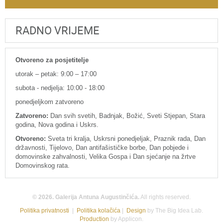
RADNO VRIJEME
Otvoreno za posjetitelje
utorak – petak: 9:00 – 17:00
subota - nedjelja: 10:00 - 18:00
ponedjeljkom zatvoreno
Zatvoreno:
Dan svih svetih, Badnjak, Božić, Sveti Stjepan, Stara
godina, Nova godina i Uskrs.
Otvoreno:
Sveta tri kralja, Uskrsni ponedjeljak, Praznik rada, Dan
državnosti, Tijelovo, Dan antifašističke borbe, Dan pobjede i
domovinske zahvalnosti, Velika Gospa i Dan sjećanje na žrtve
Domovinskog rata.
© 2026. Galerija Antuna Augustinčića.
All rights reserved.
Politika privatnosti
|
Politika kolačića
|
Design
by The Big Idea Lab.
Production
by Applicon.