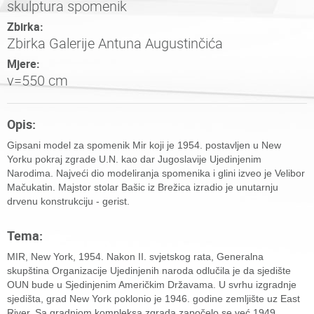
skulptura spomenik
Zbirka:
Zbirka Galerije Antuna Augustinčića
Mjere:
v=550 cm
Opis:
Gipsani model za spomenik Mir koji je 1954. postavljen u New
Yorku pokraj zgrade U.N. kao dar Jugoslavije Ujedinjenim
Narodima. Najveći dio modeliranja spomenika i glini izveo je Velibor
Mačukatin. Majstor stolar Bašic iz Brežica izradio je unutarnju
drvenu konstrukciju - gerist.
Tema:
MIR, New York, 1954. Nakon II. svjetskog rata, Generalna
skupština Organizacije Ujedinjenih naroda odlučila je da sjedište
OUN bude u Sjedinjenim Američkim Državama. U svrhu izgradnje
sjedišta, grad New York poklonio je 1946. godine zemljište uz East
River. Sa gradnjom kompleksa zgrada započelo se već 1949.