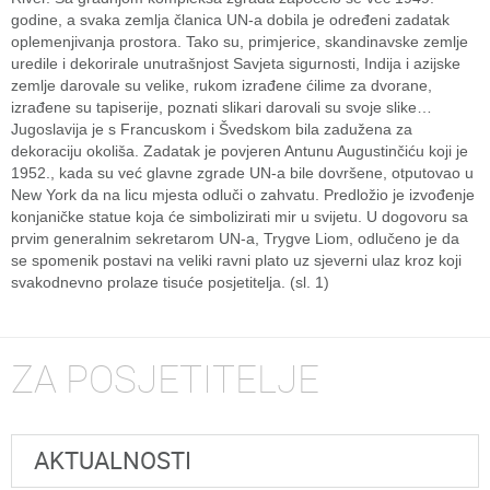
godine, a svaka zemlja članica UN-a dobila je određeni zadatak
oplemenjivanja prostora. Tako su, primjerice, skandinavske zemlje
uredile i dekorirale unutrašnjost Savjeta sigurnosti, Indija i azijske
zemlje darovale su velike, rukom izrađene ćilime za dvorane,
izrađene su tapiserije, poznati slikari darovali su svoje slike…
Jugoslavija je s Francuskom i Švedskom bila zadužena za
dekoraciju okoliša. Zadatak je povjeren Antunu Augustinčiću koji je
1952., kada su već glavne zgrade UN-a bile dovršene, otputovao u
New York da na licu mjesta odluči o zahvatu. Predložio je izvođenje
konjaničke statue koja će simbolizirati mir u svijetu. U dogovoru sa
prvim generalnim sekretarom UN-a, Trygve Liom, odlučeno je da
se spomenik postavi na veliki ravni plato uz sjeverni ulaz kroz koji
svakodnevno prolaze tisuće posjetitelja. (sl. 1)
ZA POSJETITELJE
AKTUALNOSTI