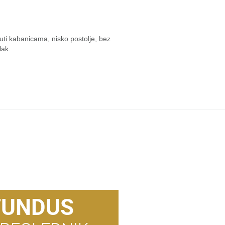
ti kabanicama, nisko postolje, bez
lak.
FUNDUS