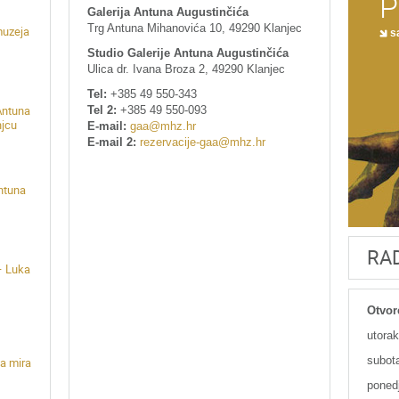
P
Galerija Antuna Augustinčića
Trg Antuna Mihanovića 10, 49290 Klanjec
muzeja
sa
Studio Galerije Antuna Augustinčića
Ulica dr. Ivana Broza 2, 49290 Klanjec
Tel:
+385 49 550-343
Tel 2:
+385 49 550-093
Antuna
njcu
E-mail:
gaa@mhz.hr
E-mail 2:
rezervacije-gaa@mhz.hr
Antuna
RA
– Luka
Otvor
utorak
subota
a mira
poned