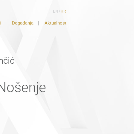
EN
/
HR
i
Događanja
Aktualnosti
nčić
 Nošenje