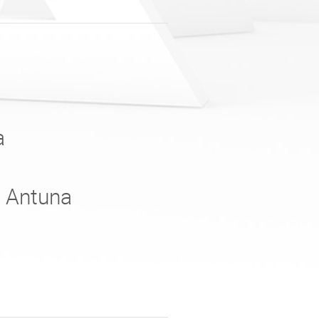
a
e Antuna