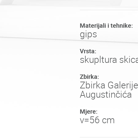
Materijali i tehnike:
gips
Vrsta:
skupltura skic
Zbirka:
Zbirka Galerij
Augustinčića
Mjere:
v=56 cm