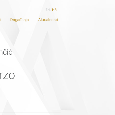
EN
/
HR
i
Događanja
Aktualnosti
nčić
rzo