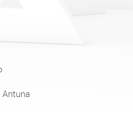
o
e Antuna