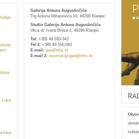
P
Galerija Antuna Augustinčića
Trg Antuna Mihanovića 10, 49290 Klanjec
muzeja
sa
Studio Galerije Antuna Augustinčića
Ulica dr. Ivana Broza 2, 49290 Klanjec
Tel:
+385 49 550-343
Tel 2:
+385 49 550-093
Antuna
njcu
E-mail:
gaa@mhz.hr
E-mail 2:
rezervacije-gaa@mhz.hr
Antuna
RA
– Luka
Otvor
utorak
subota
a mira