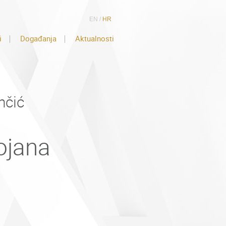
EN
/
HR
i
Događanja
Aktualnosti
nčić
ojana