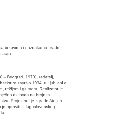
 sa brkovima i naznakama brade.
lacija
0 – Beograd, 1970), redatelj,
rhitekture završio 1934. u Ljubljani a
m, režijom i glumom. Realizator je
pješno djelovao na brojnim
stvu. Projektant je zgrade Ateljea
 je upravitelj Jugoslavenskog
du.