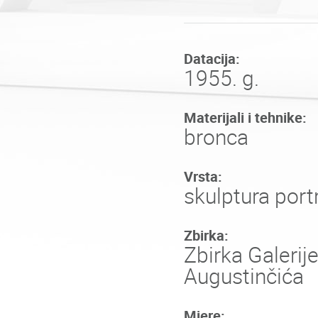
Datacija:
1955. g.
Materijali i tehnike:
bronca
Vrsta:
skulptura port
Zbirka:
Zbirka Galerij
Augustinčića
Mjere: