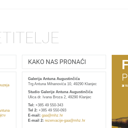
ETITELJE
KAKO NAS PRONAĆI
P
Galerija Antuna Augustinčića
Trg Antuna Mihanovića 10, 49290 Klanjec
muzeja
sa
Studio Galerije Antuna Augustinčića
Ulica dr. Ivana Broza 2, 49290 Klanjec
Tel:
+385 49 550-343
Tel 2:
+385 49 550-093
Antuna
njcu
E-mail:
gaa@mhz.hr
E-mail 2:
rezervacije-gaa@mhz.hr