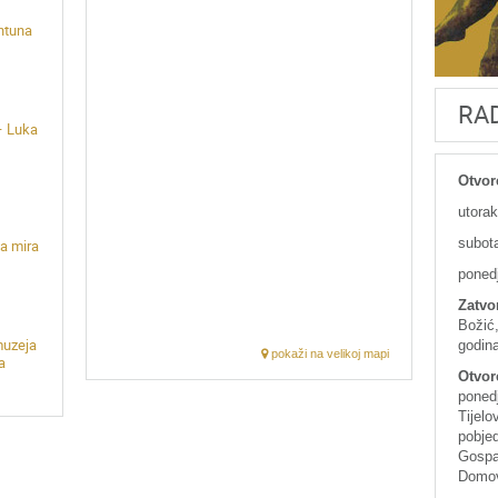
Antuna
RA
– Luka
Otvor
utorak
subota
a mira
poned
Zatvo
Božić,
muzeja
godina
pokaži na velikoj mapi
a
Otvor
ponedj
Tijelo
pobjed
Gospa 
Domov