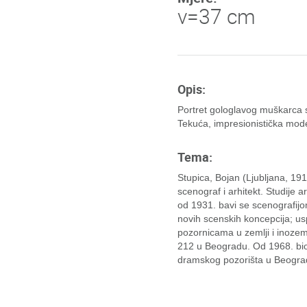
v=37 cm
Opis:
Portret gologlavog muškarca
Tekuća, impresionistička mode
Tema:
Stupica, Bojan (Ljubljana, 191
scenograf i arhitekt. Studije a
od 1931. bavi se scenografijo
novih scenskih koncepcija; us
pozornicama u zemlji i inozem
212 u Beogradu. Od 1968. bio
dramskog pozorišta u Beogra