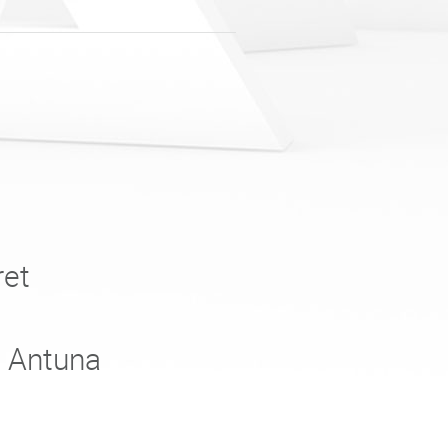
ret
e Antuna