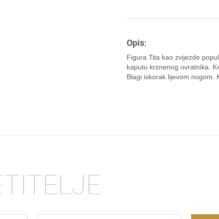
Opis:
Figura Tita kao zvijezde pop
kaputu krznenog ovratnika. Kra
Blagi iskorak lijevom nogom. K
ETITELJE