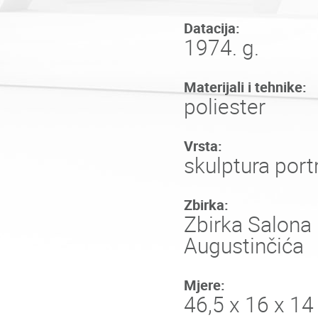
Datacija:
1974. g.
Materijali i tehnike:
poliester
Vrsta:
skulptura port
Zbirka:
Zbirka Salona 
Augustinčića
Mjere:
46,5 x 16 x 1