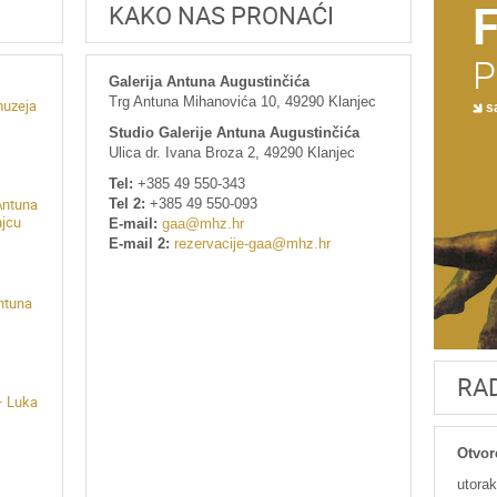
KAKO NAS PRONAĆI
P
Galerija Antuna Augustinčića
Trg Antuna Mihanovića 10, 49290 Klanjec
muzeja
sa
Studio Galerije Antuna Augustinčića
Ulica dr. Ivana Broza 2, 49290 Klanjec
Tel:
+385 49 550-343
Tel 2:
+385 49 550-093
Antuna
njcu
E-mail:
gaa@mhz.hr
E-mail 2:
rezervacije-gaa@mhz.hr
Antuna
RA
– Luka
Otvor
utorak