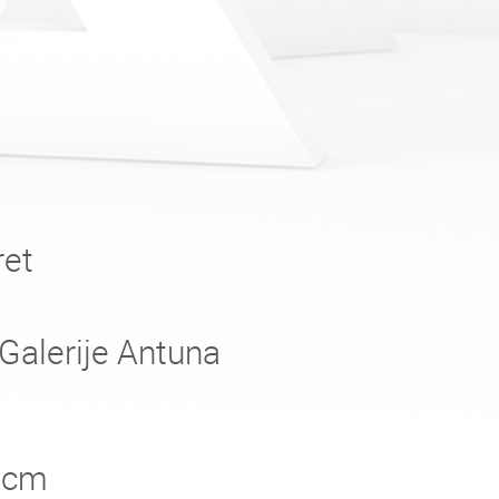
ret
Galerije Antuna
4 cm