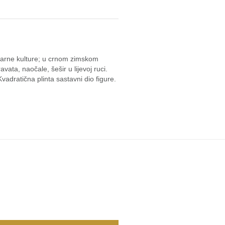
ularne kulture; u crnom zimskom
vata, naočale, šešir u lijevoj ruci.
vadratična plinta sastavni dio figure.