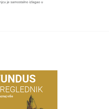
njcu je samostalno izlagao u
FUNDUS
REGLEDNIK
znaj više