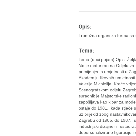
Opis:
Tronožna organska forma sa d
Tema:
Tema (opći pojam):Opis: Željk
što je maturirao na Odjelu za 
primijenjenih umjetnosti u Za
Akademiju likovnih umjetnosti
Valerija Michielija. Kraće vri
Scenografskom odjelu Zagreba
suradnik je Majstorske radion
zapošljava kao kipar za mode
ostaje do 1981., kada stječe 
uz prijekid zbog nastavnikovan
Zagrebu od 1985. do 1987., s
industrijski dizajner i restaura
depersonalizirane figuracije 