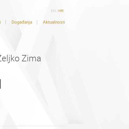
EN
/
HR
i
Događanja
Aktualnosti
 Željko Zima
I