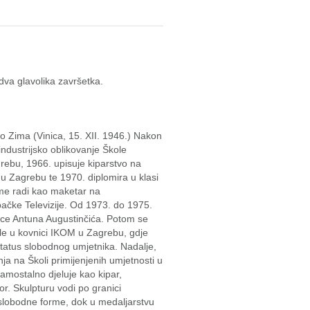
va glavolika završetka.
o Zima (Vinica, 15. XII. 1946.) Nakon
industrijsko oblikovanje Škole
grebu, 1966. upisuje kiparstvo na
 u Zagrebu te 1970. diplomira u klasi
jeme radi kao maketar na
čke Televizije. Od 1973. do 1975.
ice Antuna Augustinčića. Potom se
le u kovnici IKOM u Zagrebu, gdje
status slobodnog umjetnika. Nadalje,
ja na Školi primijenjenih umjetnosti u
amostalno djeluje kao kipar,
tor. Skulpturu vodi po granici
i slobodne forme, dok u medaljarstvu