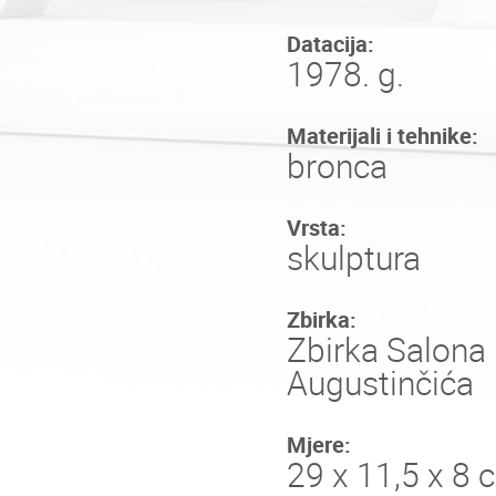
Datacija:
1978. g.
Materijali i tehnike:
bronca
Vrsta:
skulptura
Zbirka:
Zbirka Salona 
Augustinčića
Mjere:
29 x 11,5 x 8 