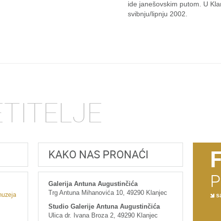
ide janešovskim putom. U Kla
svibnju/lipnju 2002.
ETITELJE
KAKO NAS PRONAĆI
P
Galerija Antuna Augustinčića
Trg Antuna Mihanovića 10, 49290 Klanjec
muzeja
sa
Studio Galerije Antuna Augustinčića
Ulica dr. Ivana Broza 2, 49290 Klanjec