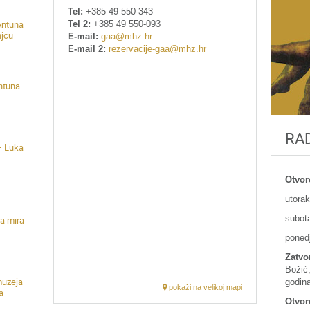
Tel:
+385 49 550-343
Tel 2:
+385 49 550-093
Antuna
njcu
E-mail:
gaa@mhz.hr
E-mail 2:
rezervacije-gaa@mhz.hr
Antuna
RA
– Luka
Otvor
utorak
subota
a mira
poned
Zatvo
Božić,
muzeja
godina
pokaži na velikoj mapi
a
Otvor