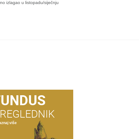
o izlagao u listopadu/siječnju
FUNDUS
REGLEDNIK
znaj više