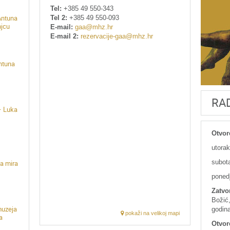
Tel:
+385 49 550-343
Tel 2:
+385 49 550-093
Antuna
njcu
E-mail:
gaa@mhz.hr
E-mail 2:
rezervacije-gaa@mhz.hr
Antuna
RA
– Luka
Otvor
utorak
subota
a mira
poned
Zatvo
Božić,
muzeja
godina
pokaži na velikoj mapi
a
Otvor