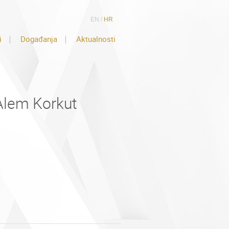
EN
/
HR
i
Događanja
Aktualnosti
 Alem Korkut