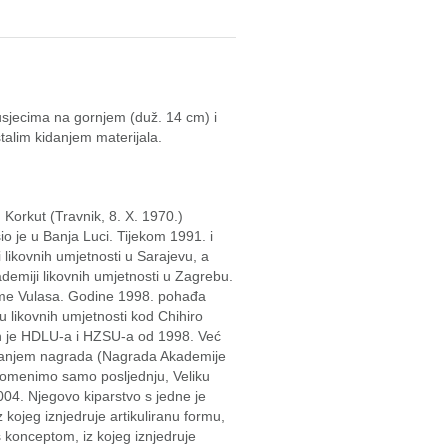
 usjecima na gornjem (duž. 14 cm) i
alim kidanjem materijala.
Korkut (Travnik, 8. X. 1970.)
o je u Banja Luci. Tijekom 1991. i
 likovnih umjetnosti u Sarajevu, a
demiji likovnih umjetnosti u Zagrebu.
Šime Vulasa. Godine 1998. pohađa
 likovnih umjetnosti kod Chihiro
n je HDLU-a i HZSU-a od 1998. Već
izanjem nagrada (Nagrada Akademije
spomenimo samo posljednju, Veliku
04. Njegovo kiparstvo s jedne je
z kojeg iznjedruje artikuliranu formu,
s konceptom, iz kojeg iznjedruje