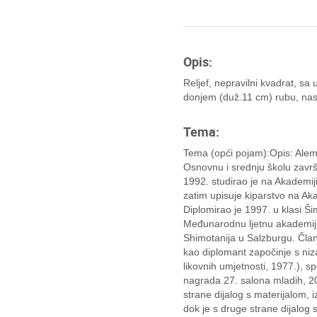
Opis:
Reljef, nepravilni kvadrat, sa
donjem (duž.11 cm) rubu, nast
Tema:
Tema (opći pojam):Opis: Alem 
Osnovnu i srednju školu završi
1992. studirao je na Akademiji
zatim upisuje kiparstvo na Aka
Diplomirao je 1997. u klasi 
Međunarodnu ljetnu akademiju
Shimotanija u Salzburgu. Čla
kao diplomant započinje s n
likovnih umjetnosti, 1977.), 
nagrada 27. salona mladih, 20
strane dijalog s materijalom, i
dok je s druge strane dijalog 