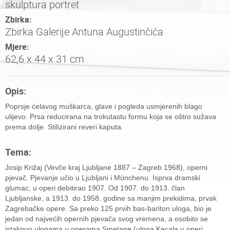
skulptura portret
Zbirka:
Zbirka Galerije Antuna Augustinčića
Mjere:
62,6 x 44 x 31 cm
Opis:
Poprsje ćelavog muškarca, glave i pogleda usmjerenih blago
ulijevo. Prsa reducirana na trokutastu formu koja se oštro sužava
prema dolje. Stilizirani reveri kaputa.
Tema:
Josip Križaj (Vevče kraj Ljubljane 1887 – Zagreb 1968), operni
pjevač. Pjevanje učio u Ljubljani i Münchenu. Isprva dramski
glumac, u operi debitirao 1907. Od 1907. do 1913. član
Ljubljanske, a 1913. do 1958. godine sa manjim prekidima, prvak
Zagrebačke opere. Sa preko 125 prvih bas-bariton uloga, bio je
jedan od najvećih opernih pjevača svog vremena, a osobito se
istaknuo ulogama u operama Smetane (uloga Kecala u operi