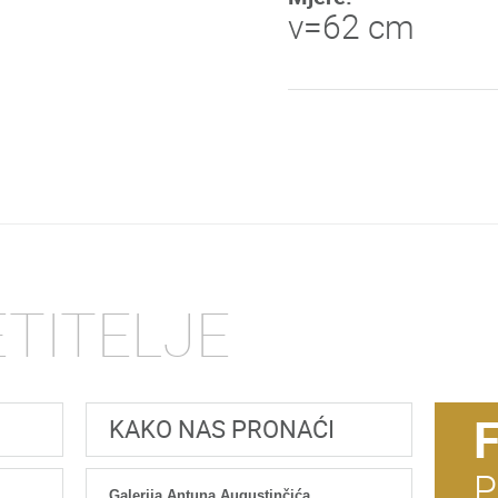
v=62 cm
ETITELJE
KAKO NAS PRONAĆI
P
Galerija Antuna Augustinčića