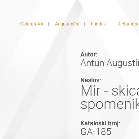
Galerija AA
Augustinčić
Fundus
Djelatnost
Autor:
Antun Augustin
Naslov:
Mir - skic
spomeni
Kataloški broj:
GA-185