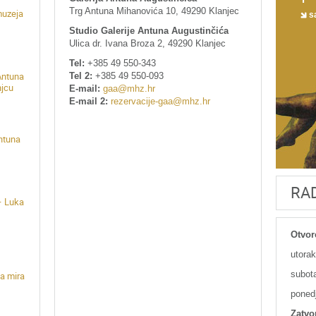
Trg Antuna Mihanovića 10, 49290 Klanjec
muzeja
sa
Studio Galerije Antuna Augustinčića
Ulica dr. Ivana Broza 2, 49290 Klanjec
Tel:
+385 49 550-343
Tel 2:
+385 49 550-093
Antuna
njcu
E-mail:
gaa@mhz.hr
E-mail 2:
rezervacije-gaa@mhz.hr
Antuna
RA
– Luka
Otvor
utorak
subota
a mira
poned
Zatvo