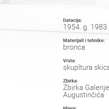
Datacija:
1954. g. 1983.
Materijali i tehnike:
bronca
Vrsta:
skupltura skic
Zbirka:
Zbirka Galerij
Augustinčića
Mjere: