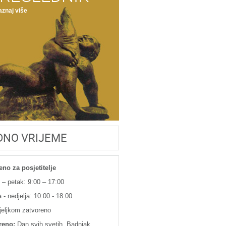
znaj više
DNO VRIJEME
eno za posjetitelje
 – petak: 9:00 – 17:00
 - nedjelja: 10:00 - 18:00
jeljkom zatvoreno
reno:
Dan svih svetih, Badnjak,