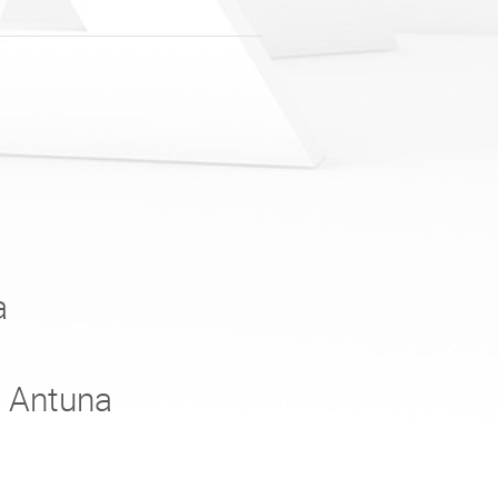
a
e Antuna