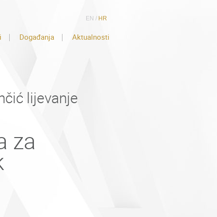
EN
/
HR
i
Događanja
Aktualnosti
čić lijevanje
a za
k