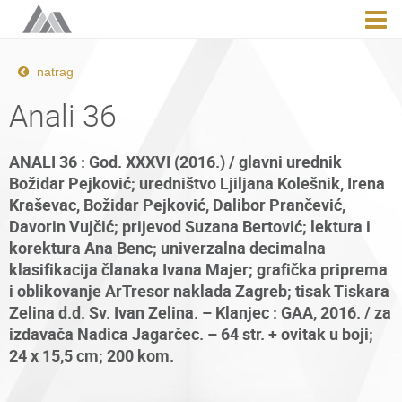
natrag
Anali 36
ANALI 36 : God. XXXVI (2016.) / glavni urednik
Božidar Pejković; uredništvo Ljiljana Kolešnik, Irena
Kraševac, Božidar Pejković, Dalibor Prančević,
Davorin Vujčić; prijevod Suzana Bertović; lektura i
korektura Ana Benc; univerzalna decimalna
klasifikacija članaka Ivana Majer; grafička priprema
i oblikovanje ArTresor naklada Zagreb; tisak Tiskara
Zelina d.d. Sv. Ivan Zelina. – Klanjec : GAA, 2016. / za
izdavača Nadica Jagarčec. – 64 str. + ovitak u boji;
24 x 15,5 cm; 200 kom.