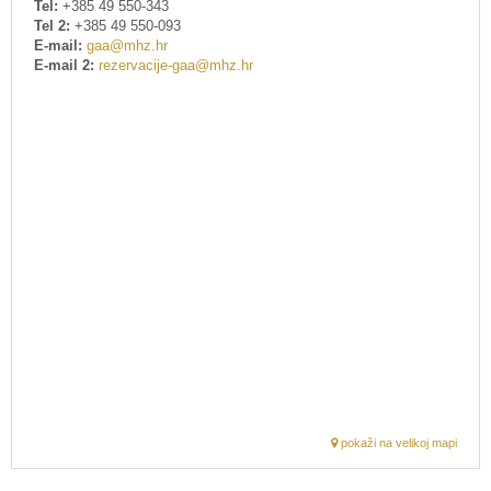
Tel:
+385 49 550-343
Tel 2:
+385 49 550-093
E-mail:
gaa@mhz.hr
E-mail 2:
rezervacije-gaa@mhz.hr
pokaži na velikoj mapi