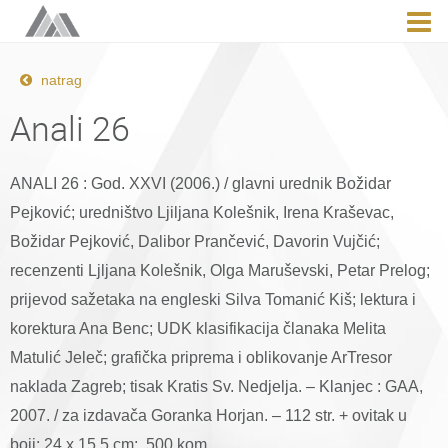
natrag
Anali 26
ANALI 26 : God. XXVI (2006.) / glavni urednik Božidar
Pejković; uredništvo Ljiljana Kolešnik, Irena Kraševac,
Božidar Pejković, Dalibor Prančević, Davorin Vujčić;
recenzenti Ljljana Kolešnik, Olga Maruševski, Petar Prelog;
prijevod sažetaka na engleski Silva Tomanić Kiš; lektura i
korektura Ana Benc; UDK klasifikacija članaka Melita
Matulić Jeleč; grafička priprema i oblikovanje ArTresor
naklada Zagreb; tisak Kratis Sv. Nedjelja. – Klanjec : GAA,
2007. / za izdavača Goranka Horjan. – 112 str. + ovitak u
boji; 24 x 15,5 cm; 500 kom.